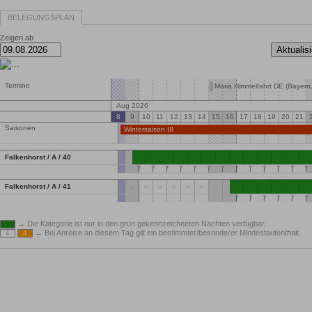
BELEGUNGSPLAN
Zeigen ab
Termine
Mariä Himmelfahrt DE (Bayern
Aug 2026
8
9
10
11
12
13
14
15
16
17
18
19
20
21
Saisonen
Wintersaison III
Falkenhorst / A / 40
1
1
1
1
1
1
1
1
1
1
1
1
1
7
7
7
7
7
7
7
7
7
7
7
7
7
Falkenhorst / A / 41
1
1
1
1
1
1
7
7
7
7
7
7
→ Die Kategorie ist nur in den grün gekennzeichneten Nächten verfügbar.
→ Bei Anreise an diesem Tag gilt ein bestimmter/besonderer Mindestaufenthalt.
4
4